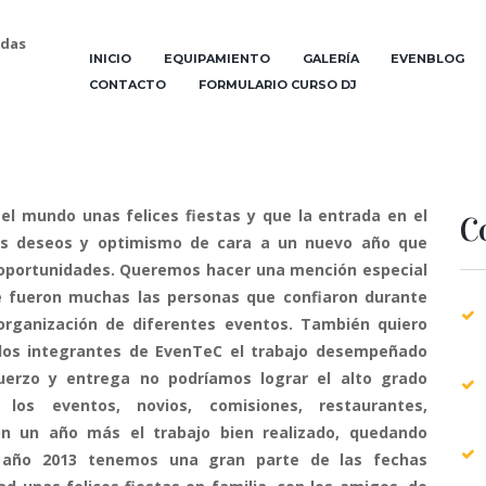
odas
INICIO
EQUIPAMIENTO
GALERÍA
EVENBLOG
CONTACTO
FORMULARIO CURSO DJ
l mundo unas felices fiestas y que la entrada en el
C
s deseos y optimismo de cara a un nuevo año que
oportunidades. Queremos hacer una mención especial
e fueron muchas las personas que confiaron durante
organización de diferentes eventos. También quiero
los integrantes de EvenTeC el trabajo desempeñado
fuerzo y entrega no podríamos lograr el alto grado
los eventos, novios, comisiones, restaurantes,
on un año más el trabajo bien realizado, quedando
 año 2013 tenemos una gran parte de las fechas